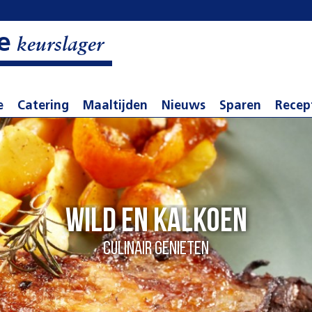
e
keurslager
e
Catering
Maaltijden
Nieuws
Sparen
Recep
Wild en kalkoen
Culinair genieten